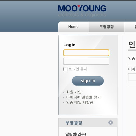
Home
무영광장
인
Login
인증
로그인 유지
이메
회원 가입
아이디/비밀번호 찾기
인증 메일 재발송
무영광장
알림방(업무)